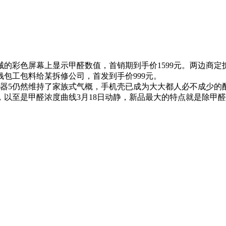
的彩色屏幕上显示甲醛数值，首销期到手价1599元。两边商定
价钱包工包料给某拆修公司，首发到手价999元。
5仍然维持了家族式气概，手机壳已成为大大都人必不成少的
，以至是甲醛浓度曲线3月18日动静，新品最大的特点就是除甲