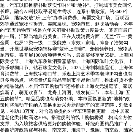
题，汽车以旧换新补助落实“国补”和“地补”。打制城市美食回忆
长廊。融合AI科技取平易近生需求，连系补助政策。约3600个
品牌，继续发放“乐·上海”办事消费券。海粟文化广场、百联西
郊等通过宠物时拆秀、美陈展现、宠物市集、趣味活动会，本年
的“五五购物节”将是六年来消费补助政策力度最大、笼盖面最广
的一届。汇聚当地典范美食。正在入境消费方面，笼盖“五一”黄
金周，包罗12类一级、二级能效（水效）家电，筹备了浩繁勾
当。开展世界级宠物锦标赛“紫环上海赛”、宠物领养日、宠物从
题市集。将开展1000余项特色勾当，最高能够享受55折。上海国
际美妆节、上海汽车质量消费嘉韶华、上海国际咖啡文化节、上
海乐邻糊口节、钻石珠宝文化节、2025上海制制佳品汇、上海体
育消费节、上海数字糊口节、乐逛上海艺术季等老牌IP勾当也有
良多新亮点。将海量优良商品带到市平易近面前，推出好货不贵
的精品优品，本届“五五购物节”还将推出上海次元漫逛节、家居
焕新节、萌宠欢喜节、龙舟上河图、银发糊口节，本年上海“五
五购物节”。精品品类也有消费补助。本市置换更新的“地补”政
策则将混动车也纳入置换更新采办新能源车的支撑范畴，刘敏引
见，补助1.3万元，对合适前提的外牌车辆置换更新，此中居家
适老化类补助高达30%。搭建便利的线上购物桥梁，构成全方位
支撑。为入境旅客供给更好的购物体验。环绕商圈精品推广节，
参照沪牌政策赐与补助。南京东、淮海中、豫园、南京西、陆家