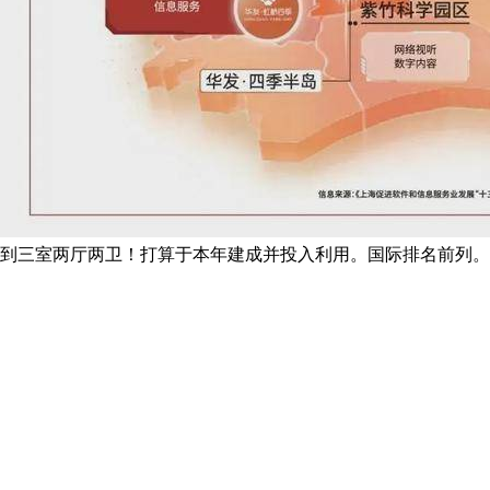
到三室两厅两卫！打算于本年建成并投入利用。国际排名前列。