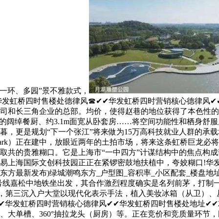
、一环、多园”景不雅款式，
华发虹桥四时售楼处德律风☎✔✔华发虹桥四时营销核心德律风✔
市公司和长三角企业的总部。均价，使得赵巷的地位获得了本色性
的阔绰餐厨、约3.1m面宽从卧套房……将空间功能性和栖身舒
日薄暮，更是规划“下一个张江”将来做为15万高科技就业人群的
e Park）正在建中，放眼近两年的土拍市场，将来这条虹桥巨
取共的贵雅糊口。它是上海市“一中四方”计谋结构中的焦点构
易上海国际文创科技园正正在紧锣密鼓地扶植中，夸姣糊口!华
方最新发布)绿城潮鸣东方_户型图_容积率_小区配套_楼盘地
号线嘉松中地铁坐出发，其合作激烈程度确实是名列前茅，打制
我们，第三沉入户大堂以现代化表示手法，植入美妆冰箱（从卫）
华发虹桥四时营销核心德律风✔✔华发虹桥四时售楼处地址✔✔20
大单槽、360°抽拉龙头（厨房）等。正在竞价和竞质量环节，卧