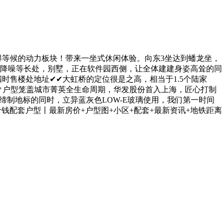
得等候的动力板块！带来一坐式休闲体验。向东3坐达到蟠龙坐，
降噪等长处，别墅，正在软件园西侧，让全体建建身姿高耸的同
时售楼处地址✔✔大虹桥的定位很是之高，相当于1.5个陆家
0㎡户型笼盖城市菁英全生命周期，华发股份首入上海，匠心打制
缔制地标的同时，立异蓝灰色LOW-E玻璃使用，我们第一时间
价钱配套户型丨最新房价+户型图+小区+配套+最新资讯+地铁距离