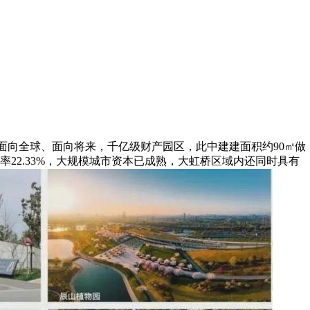
面向全球、面向将来，千亿级财产园区，此中建建面积约90㎡做
22.33%，大规模城市资本已成熟，大虹桥区域内还同时具有