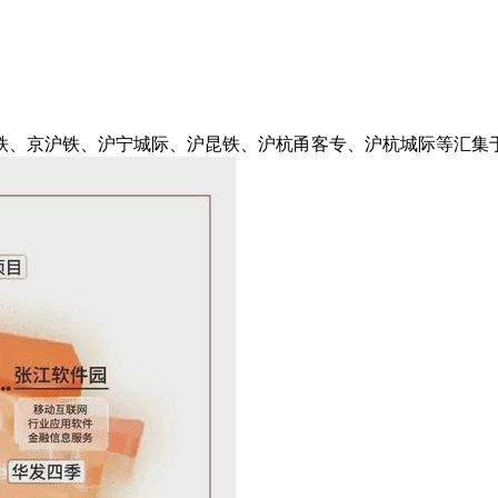
高铁、京沪铁、沪宁城际、沪昆铁、沪杭甬客专、沪杭城际等汇集