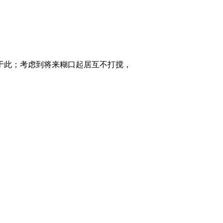
于此；考虑到将来糊口起居互不打搅，