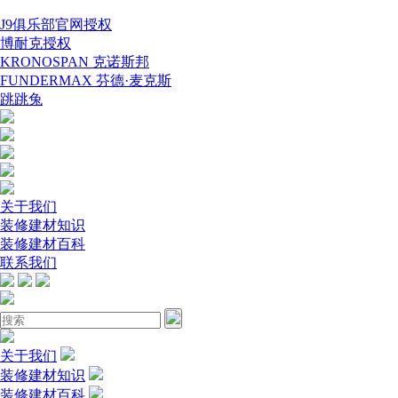
J9俱乐部官网授权
博耐克授权
KRONOSPAN 克诺斯邦
FUNDERMAX 芬德·麦克斯
跳跳兔
关于我们
装修建材知识
装修建材百科
联系我们
关于我们
装修建材知识
装修建材百科