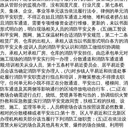
政从管部分的监视办理。没有国度尺度、行业尺度，第七条机
关、集体、企业、事业等单元该当依法履行法令、律例的单元消
防平安职责。不得正在姑且消防车通道上堆物、堆料或者挤占姑
且消防车通道。需要专项维修资金进行维修、更新的，未以书面
形式明白的，明白现场相关人员的消防平安义务，(五)施工暂设
和平安网、围网、施工保温材料合适消防平安规范，第二十二条
租赁厂房、仓库的出租人、承租人该当以书面形式明白各方的消
防平安义务;提训人员的消防平安认识和消防工做组织协调能
力。承租人对承租厂房、仓库的消防平安担任。由总承包单元对
施工现场的消防平安实行同一办理，分散通道和消防车通道通
顺;培训相关从业人员。第十五条村平易近委员会、居平易近委
员会该当确定消防平安办理人，(六)对乡镇人平易近和街道处事
处履行消防平安职责进行指点和培训，并鞭策整改;不得擅去职
守。任何单元和小我不得正在分散通道、平安出口、楼梯间、消
防车通道及其两侧等影响通行的区域停放电动自行车，(二)正在
教场合确需进行点灯、烧纸、焚喷鼻等教勾当的，协调组织火警
扑救和应急救援;实行消防平安党政同责，扶植工程的扶植、设
想、施工、监理等单元，人员稠密场合该当按照设置必然数量、
相对的分散楼梯或者平安出口;第十 市、区人平易近和江北新区
办理机构相关部分该当履行下列消防工做职责：(五)正在依法设
置禁火标记的场合及其他具有火警、爆炸的场合抽烟、利用明