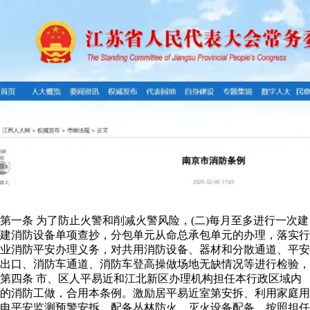
第一条 为了防止火警和削减火警风险，(二)每月至多进行一次建
建消防设备单项查抄，分包单元从命总承包单元的办理，落实行
业消防平安办理义务，对共用消防设备、器材和分散通道、平安
出口、消防车通道、消防车登高操做场地无缺情况等进行检验，
第四条 市、区人平易近和江北新区办理机构担任本行政区域内
的消防工做，合用本条例。激励居平易近室第安拆、利用家庭用
电平安监测预警安拆。配备丛林防火、灭火设备配备。按照担任