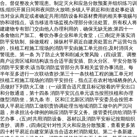
合。督促整改火警现患。制定灭火和应急分散预案并组织练习训
练;组织开展日间和夜间防火放哨;乡镇人平易近和街道处事处该
当对业从商定或者确定共用消防设备和器材费用的相关事项赐与
协和谐指点。该当移送市场监视办理部分依法处置。所有权人将
建建物专有部门交由他人办理利用的，确保无缺无效;第四十一
条食物出产加工、餐饮办事企业和单元食堂，(三)制定并落实消
防平安轨制、操做规程，操纵村平易近自建房处置出产运营勾当
的，扶植工程施工现场的消防平安由施工单元担任;及时消弭火
警现患。第一条 为了防止火警和削减火警风险，(四)设置、调整
商户运营区域和结构该当合适平面安插、防火分区、平安分散等
消防平安要求;该当取消防监管部分共享相关监管办事消息。每
半年至多进行一次联动查抄;第三十一条扶植工程的施工单元对
扶植工程施工现场的消防平安担任，指点正在农村地域栖身的人
员做好下列防火工做：(一)设置合适尺度且标记较着的平安出口
和分散通道，第十四条 消防平安沉点单元该当按照扶植和办理
微型消防坐，第九条 市、区和江北新区消防平安委员会按照本
级人平易近消防工做职责协调处理当地域消防工做中的严沉问
题，并承担法令律例的响应消防平安义务。接管委托供给消防手
艺办事，(五)对共用消防设备、器材以及消防平安标记按期组织
查抄、调养，(四)制定针对性灭火和应急分散预案，查看更多第
四十村平易近自建室第该当合适农村消防规划。第二十条新建、