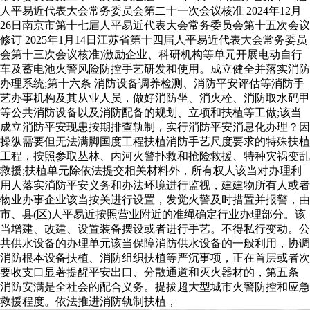
人平易近代表大会常务委员会第二十一次会议核准 2024年12月
26日南京市第十七届人平易近代表大会常务委员会第十五次会议
修订 2025年1月14日江苏省第十四届人平易近代表大会常务委员
会第十三次会议核准)激励企业、科研机构等单元开展电动自行
车及蓄电池火警风险防控手艺研发和使用。成立健全并落实消防
办理系统;第十六条 消防设备调养检测、消防平安评估等消防手
艺办事机构及其从业人员，做好消防坐、消火栓、消防取水码甲
等公共消防设备以及消防配备的规划、立项和扶植等工做;该当
成立消防平安现患按期排查轨制，实行消防平安消息化办理？因
操纵需要但无法满脚国度工程扶植消防手艺尺度要求的特殊扶植
工程，按照参取丛林、内河火警扑救和抢险救援、特种灾祸变乱
救援;扶植单元除依法提交相关材料外，所有权人该当对办理利
用人落实消防平安义务和办法环境进行监视，建建物所有人或者
物业办事企业该当按关进行设置，发觉火警及时措置并报警，由
市、县(区)人平易近按照营业附近的准绳确定行业办理部分。该
当增建、改建、设置装备摆设或者进行手艺。不得私行变动。公
共供水设备的办理单元该当保障消防供水设备的一般利用，协调
消防根本设备扶植、消防组织扶植等严沉事项，正在首层或者次
要收支口显著提醒平安出口、分散通道和灭火器材的，第五条
消防安满是全社会的配合义务。提拔超大型城市火警防控和应急
救援程度。依法推进消防轨制扶植，