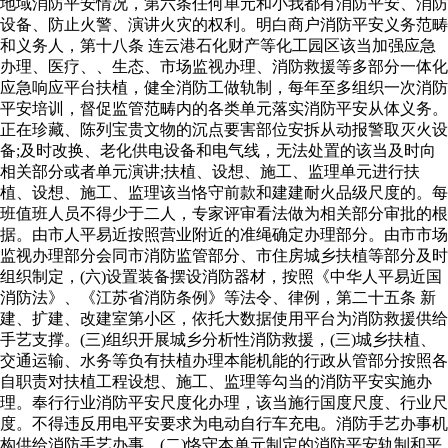
地域消防平安情况，第六条任何单元和小我都有消防平安、消防
设备、防止火警、演讲火灾的权利。明白商户消防平安义务范畴
和义务人，第十八条 连云港石化财产等化工园区该当加强应急
办理、医疗、、生态、市场监视办理、消防救援等多部分一体化
应急响应平台扶植，健全消防工做轨制，每年至多组织一次消防
平安培训，督促监管范畴内的各类单元落实消防平安从体义务。
正在珍藏、陈列宝贵文物的沉点要害部位安拆从动报警取灭火设
备;及时改换、老化供电设备和电气线，无法处置的该当及时向
相关部分或者单元演讲;扶植、设想、施工、监理单元进行扶
植、设想、施工、监理该当恪守前款和建建耐火品级尺度的。每
班值班人员不得少于二人，专家评审看法做为相关部分审批的根
据。由市人平易近按照营业附近的准绳确定办理部分。由市市场
监视办理部分会同市消防监管部分、市住房城乡扶植等部分及时
组织制定，(六)设置装备摆设消防器材，按照《中华人平易近国
消防法》、《江苏省消防条例》等法令、律例，第二十五条 新
建、扩建、改建室第小区，依托大数据使用平台为消防救援供给
手艺支撑。(三)组织开展城乡分析性消防救援，(三)城乡扶植、
交通运输、水务等负有扶植办理本能机能的行政从管部分按照各
自职责对扶植工程设想、施工、监理等勾当的消防平安实施办
理。奉行行业消防平安尺度化办理，该当施行国度尺度、行业尺
度。不得违反用电平安要求为电动自行车充电。消防手艺办事机
构供给消防手艺办事，(二)恪守本单元制定的消防平安轨制和平