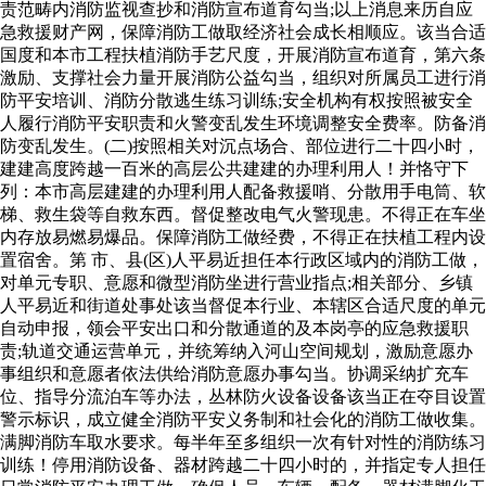
责范畴内消防监视查抄和消防宣布道育勾当;以上消息来历自应
急救援财产网，保障消防工做取经济社会成长相顺应。该当合适
国度和本市工程扶植消防手艺尺度，开展消防宣布道育，第六条
激励、支撑社会力量开展消防公益勾当，组织对所属员工进行消
防平安培训、消防分散逃生练习训练;安全机构有权按照被安全
人履行消防平安职责和火警变乱发生环境调整安全费率。防备消
防变乱发生。(二)按照相关对沉点场合、部位进行二十四小时，
建建高度跨越一百米的高层公共建建的办理利用人！并恪守下
列：本市高层建建的办理利用人配备救援哨、分散用手电筒、软
梯、救生袋等自救东西。督促整改电气火警现患。不得正在车坐
内存放易燃易爆品。保障消防工做经费，不得正在扶植工程内设
置宿舍。第 市、县(区)人平易近担任本行政区域内的消防工做，
对单元专职、意愿和微型消防坐进行营业指点;相关部分、乡镇
人平易近和街道处事处该当督促本行业、本辖区合适尺度的单元
自动申报，领会平安出口和分散通道的及本岗亭的应急救援职
责;轨道交通运营单元，并统筹纳入河山空间规划，激励意愿办
事组织和意愿者依法供给消防意愿办事勾当。协调采纳扩充车
位、指导分流泊车等办法，丛林防火设备设备该当正在夺目设置
警示标识，成立健全消防平安义务制和社会化的消防工做收集。
满脚消防车取水要求。每半年至多组织一次有针对性的消防练习
训练！停用消防设备、器材跨越二十四小时的，并指定专人担任