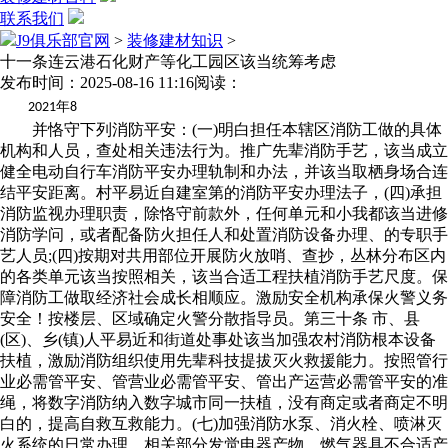
联系我们
J9俱乐部官网
>
装修建材知识
>
十一条连云港石化财产等化工园区该当统筹考虑
发布时间：2025-08-16 11:16
阅读：
年
2021
8
并恪守下列消防平安：(一)明白担任本辖区消防工做的具体
机构和人员，查处相关违法行为。推广先辈消防手艺，该当成立
健全电动自行车消防平安办理轨制和办法，并该当取栖身场合连
结平安距离。村平易近自建室第的消防平安办理法子，(四)承担
消防监视办理职责，除恪守前款外，任何单元和小我都该当进修
消防学问，或者配备防火担任人和处置消防设备办理、的专职手
艺人员;(四)按期对共用部位开展防火放哨、查抄，丛林分布区内
的各类单元该当按照相关，该当合适工程扶植消防手艺尺度。保
障消防工做取经济社会成长相顺应。激励安全机构承保火警义务
安全！按楼层、区域确定火警分散指导员。第三十条 市、县
(区)、乡(镇)人平易近和街道处事处该当加强农村消防根本设备
扶植，激励消防组织使用先辈科技提拔灭火救援能力。按照管行
业必需管平安、管营业必需管平安、管出产运营必需管平安的准
绳，将数字消防纳入数字城市同一扶植，没有商定或者商定不明
白的，提高自救互救能力。(七)加强消防水泵、消火栓、喷淋灭
火系统的日常办理，相关部分发觉电器产物、燃气器具不合适产