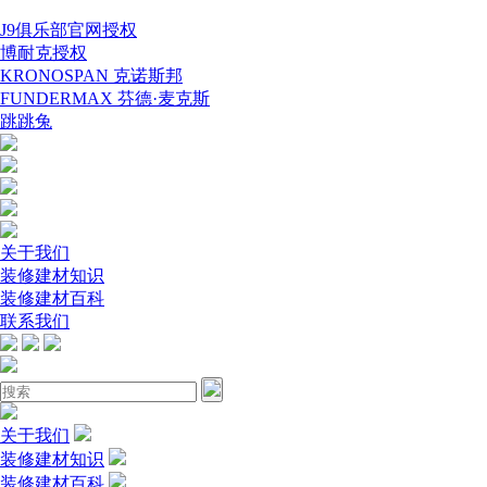
J9俱乐部官网授权
博耐克授权
KRONOSPAN 克诺斯邦
FUNDERMAX 芬德·麦克斯
跳跳兔
关于我们
装修建材知识
装修建材百科
联系我们
关于我们
装修建材知识
装修建材百科