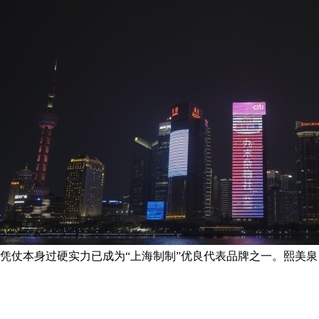
凭仗本身过硬实力已成为“上海制制”优良代表品牌之一。熙美