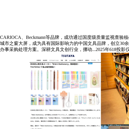
RIOCA、Beckmann等品牌，成功通过国度级质量监视查
城市之窗大屏，成为具有国际影响力的中国文具品牌，创立30
事采购处理方案。深耕文具文创行业，挪动...2025年618