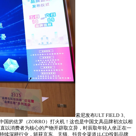
索尼发布ULT FIELD 3、
降生于中国的佐罗（ZORRO）打火机！这也是中国文具品牌初次以相
曦一直以消费者为核心的产物开辟取立异，时辰取年轻人坐正在一
持续深耕行业，斩获京东、天猫、抖音全渠道1LCD投影品牌