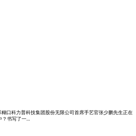
影糊口科力普科技集团股份无限公司首席手艺官张少鹏先生正在
书写了一...