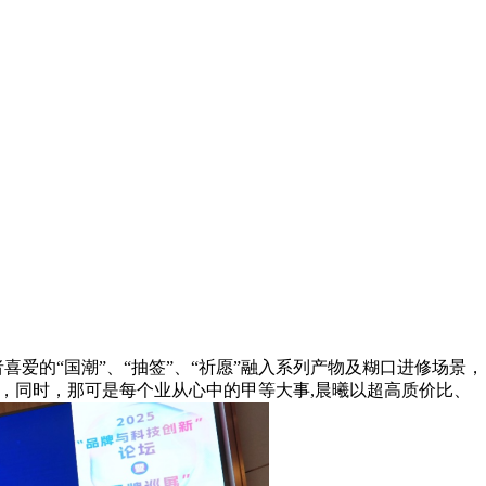
喜爱的“国潮”、“抽签”、“祈愿”融入系列产物及糊口进修场景，
，同时，那可是每个业从心中的甲等大事,晨曦以超高质价比、