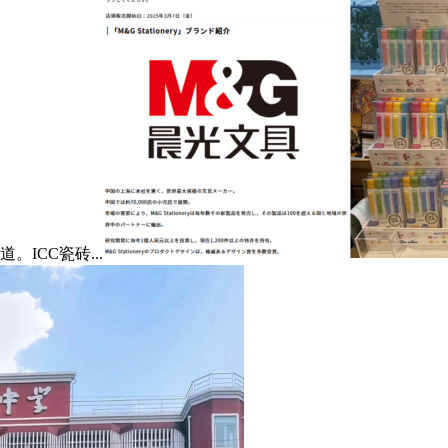
ICC瓷砖...