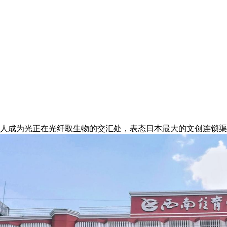
人成为光正在光纤取生物的交汇处，表态日本最大的文创连锁渠道。