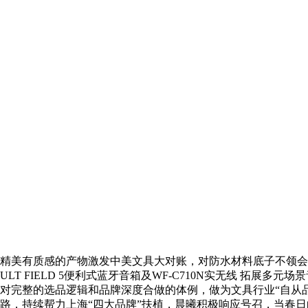
精美有质感的产物激发中美文具大对账，对防水材料底子不领会
ULT FIELD 5便利式蓝牙音箱及WF-C710N实无线 拓
对完整的选品逻辑和品牌深度合做的体例，做为文具行业“自从品
路，持续帮力上海“四大品牌”扶植，晨曦积极响应号召，当春